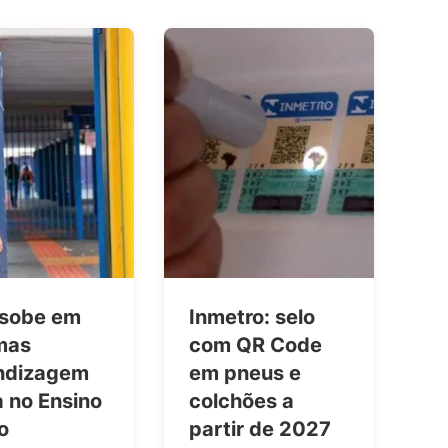
 sobe em
Inmetro: selo
mas
com QR Code
ndizagem
em pneus e
 no Ensino
colchões a
o
partir de 2027