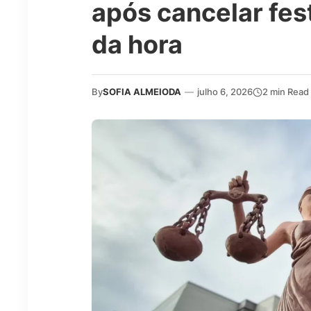
após cancelar fes
da hora
By
SOFIA ALMEIODA
—
julho 6, 2026
2 min Read