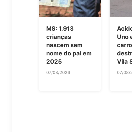
MS: 1.913
Acid
crianças
Uno e
nascem sem
carr
nome do pai em
dest
2025
Vila 
07/08/2026
07/08/