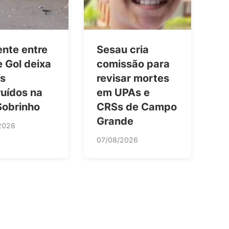
ente entre
Sesau cria
 Gol deixa
comissão para
os
revisar mortes
ruídos na
em UPAs e
Sobrinho
CRSs de Campo
Grande
2026
07/08/2026