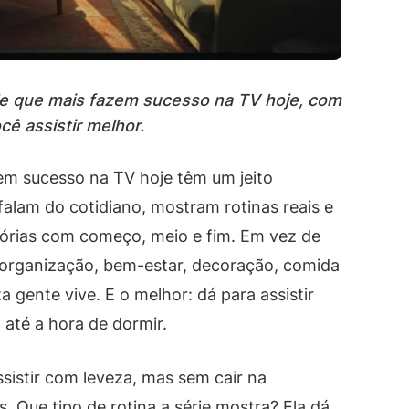
tyle que mais fazem sucesso na TV hoje, com
ê assistir melhor.
azem sucesso na TV hoje têm um jeito
falam do cotidiano, mostram rotinas reais e
órias com começo, meio e fim. Em vez de
 organização, bem-estar, decoração, comida
ta gente vive. E o melhor: dá para assistir
até a hora de dormir.
sistir com leveza, mas sem cair na
. Que tipo de rotina a série mostra? Ela dá