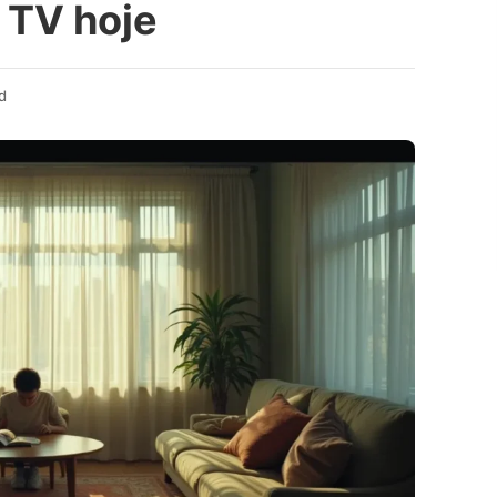
 TV hoje
d