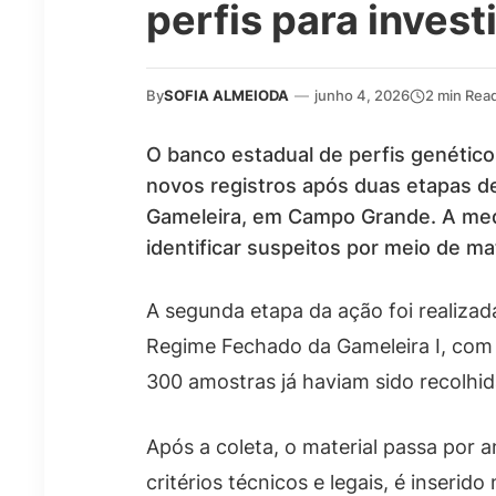
perfis para inves
By
SOFIA ALMEIODA
—
junho 4, 2026
2 min Rea
O banco estadual de perfis genétic
novos registros após duas etapas d
Gameleira, em Campo Grande. A med
identificar suspeitos por meio de ma
A segunda etapa da ação foi realizad
Regime Fechado da Gameleira I, com a
300 amostras já haviam sido recolhid
Após a coleta, o material passa por a
critérios técnicos e legais, é inserid