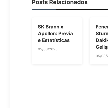
Posts Relacionados
SK Brann x
Fene
Apollon: Prévia
Stur
e Estatísticas
Daki
Geliş
05/08/2026
05/08/