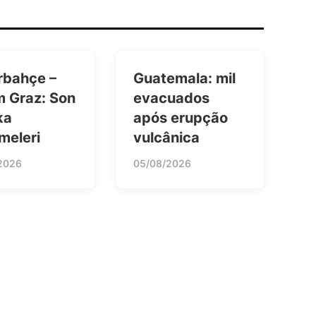
rbahçe –
Guatemala: mil
m Graz: Son
evacuados
ka
após erupção
meleri
vulcânica
2026
05/08/2026