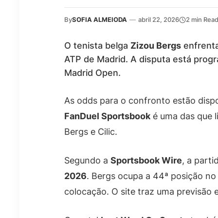
By
SOFIA ALMEIODA
—
abril 22, 2026
2 min Rea
O tenista belga
Zizou Bergs
enfrenta
ATP de Madrid. A disputa está prog
Madrid Open.
As odds para o confronto estão dispo
FanDuel Sportsbook
é uma das que li
Bergs e Cilic.
Segundo a
Sportsbook Wire
, a part
2026
. Bergs ocupa a 44ª posição no 
colocação. O site traz uma previsão 