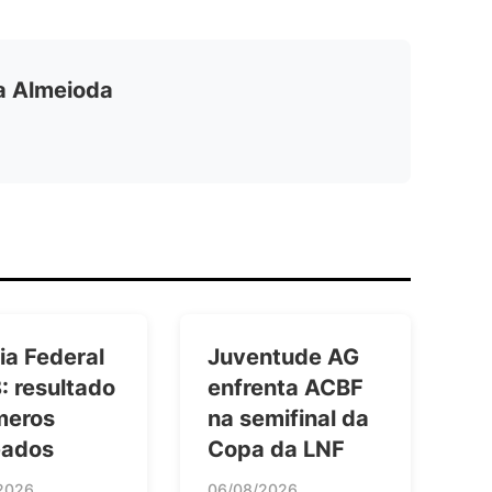
ia Almeioda
ia Federal
Juventude AG
: resultado
enfrenta ACBF
meros
na semifinal da
eados
Copa da LNF
2026
06/08/2026