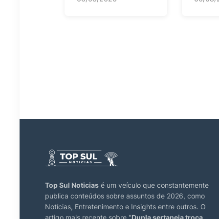
Top Sul Noticias
é um veículo que constantemente
publica conteúdos sobre assuntos de 2026, como
Notícias, Entretenimento e Insights entre outros. O
artigo mais recente sobre "
Dupla sertaneja troca