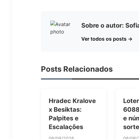
Sobre o autor: Sof
Ver todos os posts →
Posts Relacionados
Hradec Kralove
Loter
x Besiktas:
6088
Palpites e
e nú
Escalações
sort
06/08/2026
06/08/