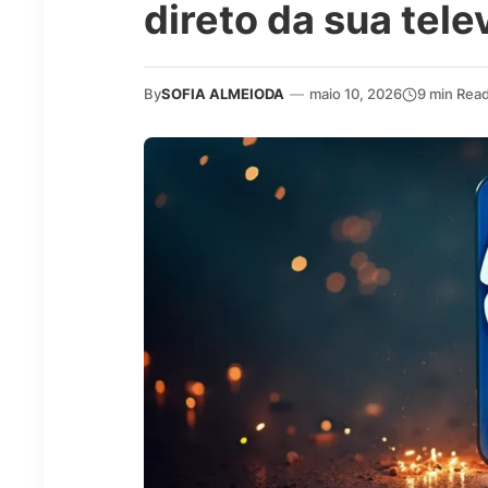
direto da sua tele
By
SOFIA ALMEIODA
—
maio 10, 2026
9 min Rea