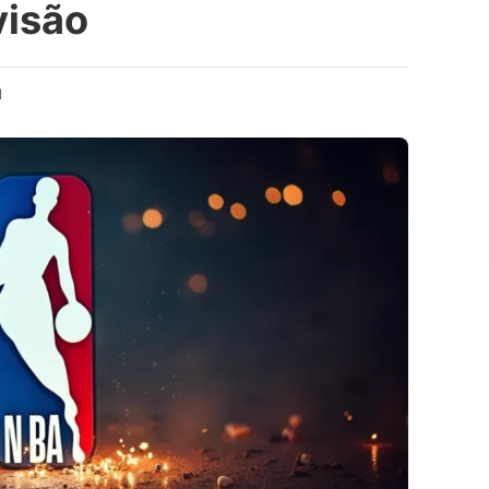
visão
d