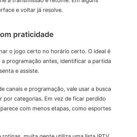
che a transmissão e retome. Em alguns
face e voltar já resolve.
om praticidade
ar o jogo certo no horário certo. O ideal é
 a programação antes, identificar a partida
senta e assiste.
de canais e programação, vale usar a busca
 por categorias. Em vez de ficar perdido
e aparece com menos etapas, como esportes
rotinas, muita gente utiliza uma lista IPTV