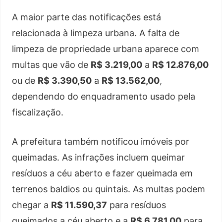
A maior parte das notificações está
relacionada à limpeza urbana. A falta de
limpeza de propriedade urbana aparece com
multas que vão de
R$ 3.219,00
a
R$ 12.876,00
ou de
R$ 3.390,50
a
R$ 13.562,00
,
dependendo do enquadramento usado pela
fiscalização.
A prefeitura também notificou imóveis por
queimadas. As infrações incluem queimar
resíduos a céu aberto e fazer queimada em
terrenos baldios ou quintais. As multas podem
chegar a
R$ 11.590,37
para resíduos
queimados a céu aberto e a
R$ 6.781,00
para