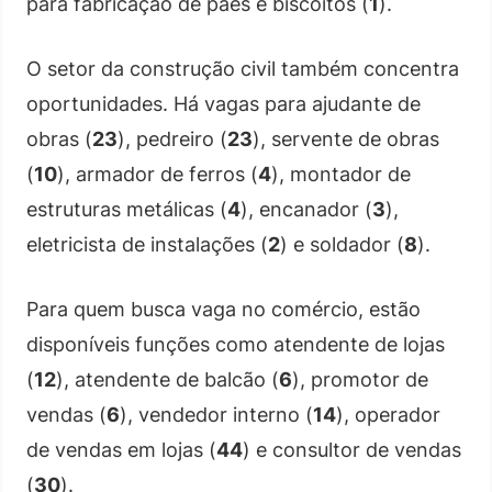
para fabricação de pães e biscoitos (
1
).
O setor da construção civil também concentra
oportunidades. Há vagas para ajudante de
obras (
23
), pedreiro (
23
), servente de obras
(
10
), armador de ferros (
4
), montador de
estruturas metálicas (
4
), encanador (
3
),
eletricista de instalações (
2
) e soldador (
8
).
Para quem busca vaga no comércio, estão
disponíveis funções como atendente de lojas
(
12
), atendente de balcão (
6
), promotor de
vendas (
6
), vendedor interno (
14
), operador
de vendas em lojas (
44
) e consultor de vendas
(
30
).