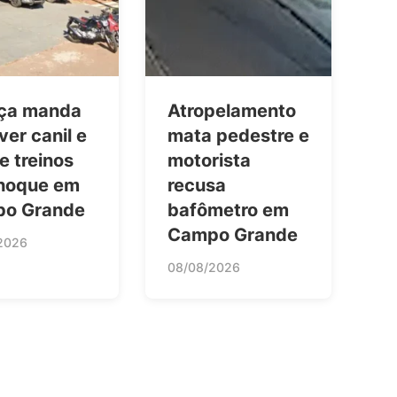
iça manda
Atropelamento
er canil e
mata pedestre e
e treinos
motorista
hoque em
recusa
o Grande
bafômetro em
Campo Grande
2026
08/08/2026