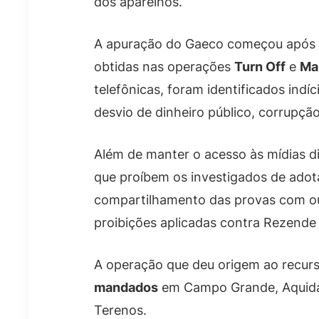
dos aparelhos.
A apuração do Gaeco começou após
obtidas nas operações
Turn Off
e
Ma
telefônicas, foram identificados indí
desvio de dinheiro público, corrupção
Além de manter o acesso às mídias dig
que proíbem os investigados de adota
compartilhamento das provas com out
proibições aplicadas contra Rezend
A operação que deu origem ao recur
mandados
em Campo Grande, Aquida
Terenos.