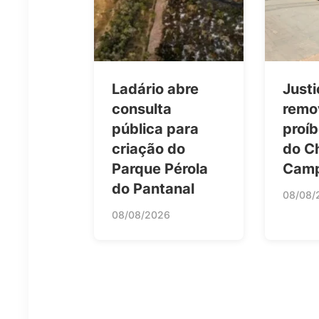
Ladário abre
Just
consulta
remov
pública para
proíb
criação do
do C
Parque Pérola
Camp
do Pantanal
08/08/
08/08/2026