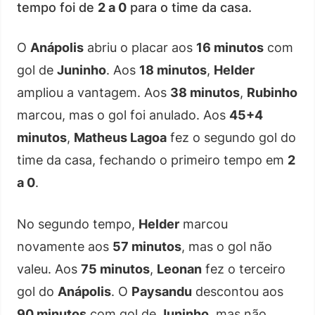
tempo foi de
2 a 0
para o time da casa.
O
Anápolis
abriu o placar aos
16 minutos
com
gol de
Juninho
. Aos
18 minutos
,
Helder
ampliou a vantagem. Aos
38 minutos
,
Rubinho
marcou, mas o gol foi anulado. Aos
45+4
minutos
,
Matheus Lagoa
fez o segundo gol do
time da casa, fechando o primeiro tempo em
2
a 0
.
No segundo tempo,
Helder
marcou
novamente aos
57 minutos
, mas o gol não
valeu. Aos
75 minutos
,
Leonan
fez o terceiro
gol do
Anápolis
. O
Paysandu
descontou aos
90 minutos
com gol de
Juninho
, mas não