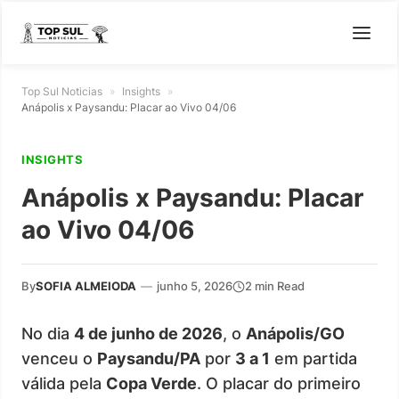
Top Sul Noticias
»
Insights
»
Anápolis x Paysandu: Placar ao Vivo 04/06
INSIGHTS
Anápolis x Paysandu: Placar
ao Vivo 04/06
By
SOFIA ALMEIODA
—
junho 5, 2026
2 min Read
No dia
4 de junho de 2026
, o
Anápolis/GO
venceu o
Paysandu/PA
por
3 a 1
em partida
válida pela
Copa Verde
. O placar do primeiro