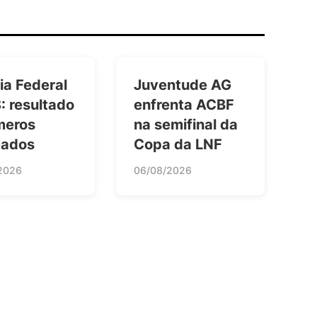
ia Federal
Juventude AG
: resultado
enfrenta ACBF
meros
na semifinal da
eados
Copa da LNF
2026
06/08/2026