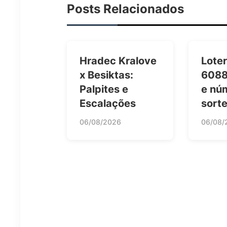
Posts Relacionados
Hradec Kralove
Loter
x Besiktas:
6088
Palpites e
e nú
Escalações
sort
06/08/2026
06/08/