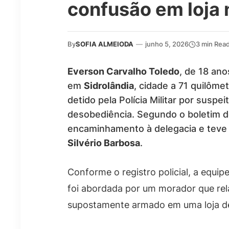
confusão em loja
By
SOFIA ALMEIODA
—
junho 5, 2026
3 min Rea
Everson Carvalho Toledo
, de 18 ano
em
Sidrolândia
, cidade a 71 quilôm
detido pela Polícia Militar por susp
desobediência. Segundo o boletim d
encaminhamento à delegacia e teve
Silvério Barbosa
.
Conforme o registro policial, a equi
foi abordada por um morador que re
supostamente armado em uma loja de 