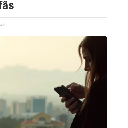
fãs
ead