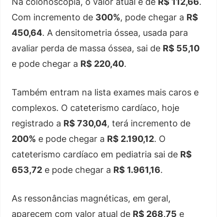
Na colonoscopia, o valor atual é de
R$ 112,66
.
Com incremento de
300%
, pode chegar a
R$
450,64
. A densitometria óssea, usada para
avaliar perda de massa óssea, sai de
R$ 55,10
e pode chegar a
R$ 220,40
.
Também entram na lista exames mais caros e
complexos. O cateterismo cardíaco, hoje
registrado a
R$ 730,04
, terá incremento de
200%
e pode chegar a
R$ 2.190,12
. O
cateterismo cardíaco em pediatria sai de
R$
653,72
e pode chegar a
R$ 1.961,16
.
As ressonâncias magnéticas, em geral,
aparecem com valor atual de
R$ 268,75
e