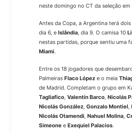
neste domingo no CT da seleção em 
Antes da Copa, a Argentina terá dois
dia 6, e
Islândia
, dia 9. O camisa 10
L
nestas partidas, porque sentiu uma f
Miami
.
Entre os 18 jogadores que desembar
Palmeiras
Flaco López
e o meia
Thia
de Madrid. Completam o grupo em K
Tagliafico
,
Valentín Barco
,
Nicolás P
Nicolás González
,
Gonzalo Montiel
,
Nicolás Otamendi
,
Nahuel Molina
,
Cr
Simeone
e
Exequiel Palacios
.