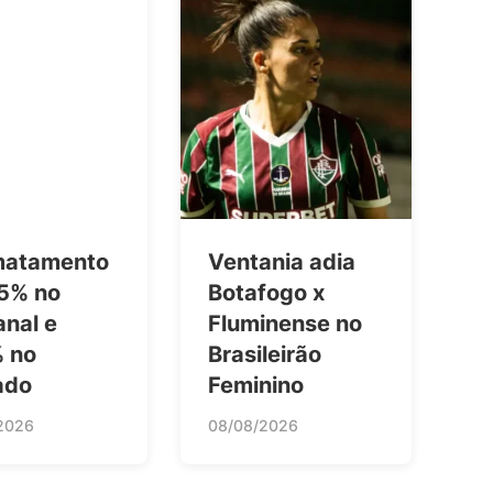
atamento
Ventania adia
65% no
Botafogo x
anal e
Fluminense no
% no
Brasileirão
ado
Feminino
2026
08/08/2026