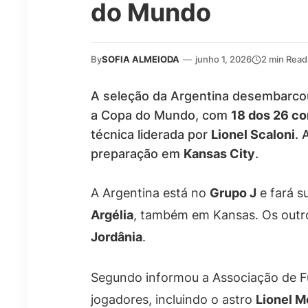
do Mundo
By
SOFIA ALMEIODA
—
junho 1, 2026
2 min Read
A seleção da Argentina desembarco
a Copa do Mundo, com
18 dos 26 c
técnica liderada por
Lionel Scaloni
. 
preparação em
Kansas City
.
A Argentina está no
Grupo J
e fará s
Argélia
, também em Kansas. Os outro
Jordânia
.
Segundo informou a Associação de Fu
jogadores, incluindo o astro
Lionel M