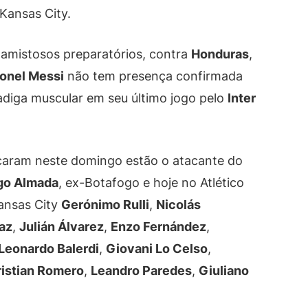
Kansas City.
 amistosos preparatórios, contra
Honduras
,
ionel Messi
não tem presença confirmada
adiga muscular em seu último jogo pelo
Inter
caram neste domingo estão o atacante do
go Almada
, ex-Botafogo e hoje no Atlético
ansas City
Gerónimo Rulli
,
Nicolás
az
,
Julián Álvarez
,
Enzo Fernández
,
Leonardo Balerdi
,
Giovani Lo Celso
,
istian Romero
,
Leandro Paredes
,
Giuliano