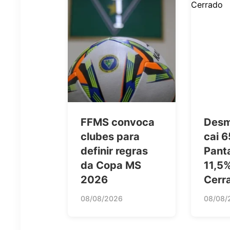
FFMS convoca
Desm
clubes para
cai 
definir regras
Pant
da Copa MS
11,5
2026
Cerr
08/08/2026
08/08/