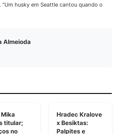
. “Um husky em Seattle cantou quando o
ia Almeioda
 Mika
Hradec Kralove
 titular;
x Besiktas:
ços no
Palpites e