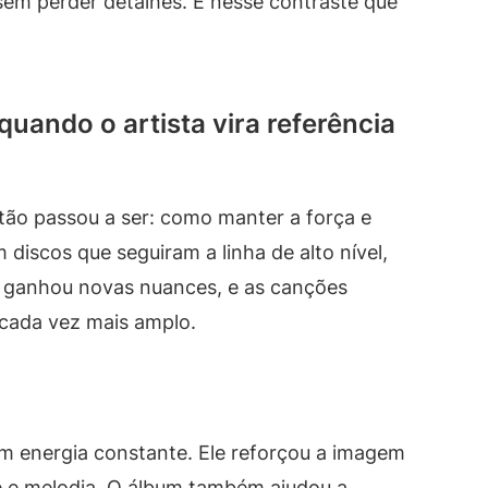
em perder detalhes. É nesse contraste que
uando o artista vira referência
stão passou a ser: como manter a força e
discos que seguiram a linha de alto nível,
o ganhou novas nuances, e as canções
cada vez mais amplo.
om energia constante. Ele reforçou a imagem
de e melodia. O álbum também ajudou a