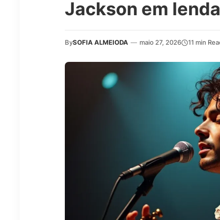
Jackson em lenda
By
SOFIA ALMEIODA
—
maio 27, 2026
11 min Rea