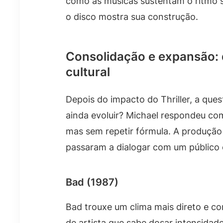
como as músicas sustentam o ritmo s
o disco mostra sua construção.
Consolidação e expansão: q
cultural
Depois do impacto do Thriller, a que
ainda evoluir? Michael respondeu com 
mas sem repetir fórmula. A produçã
passaram a dialogar com um público 
Bad (1987)
Bad trouxe um clima mais direto e c
de artista que sabe dosar intensida