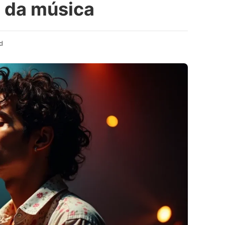
 da música
d