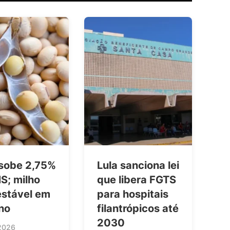
 sobe 2,75%
Lula sanciona lei
S; milho
que libera FGTS
estável em
para hospitais
no
filantrópicos até
2030
2026