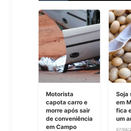
Motorista
Soja
capota carro e
em M
morre após sair
fica 
de conveniência
um a
em Campo
07/08/