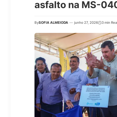
asfalto na MS-04
By
SOFIA ALMEIODA
—
junho 27, 2026
3 min Re